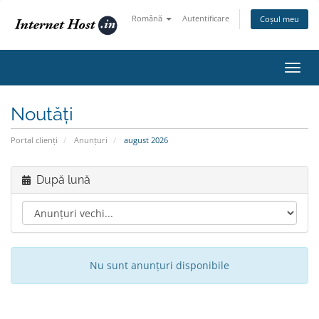
Română
Autentificare
Coșul meu
Navi
Toggl
Noutăți
Portal clienți
Anunțuri
august 2026
După lună
Nu sunt anunțuri disponibile