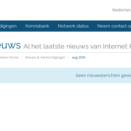
Nederla
digingen
Kennisbank
Netwerk status
Neem contact o
euws
Al het laatste nieuws van Internet
ysteem Home
Nieuws & Aankondigingen
aug 2026
Geen nieuwsberichten gev