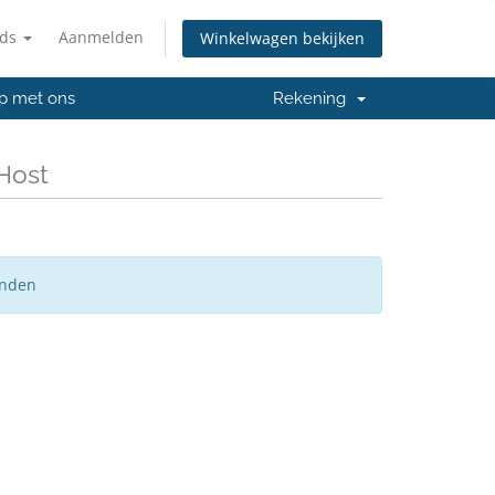
nds
Aanmelden
Winkelwagen bekijken
p met ons
Rekening
 Host
onden